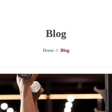
Modalidades
Unidades
Trabalhe conosco
Seja um franqueado
Contato
Blog
Home
//
Blog