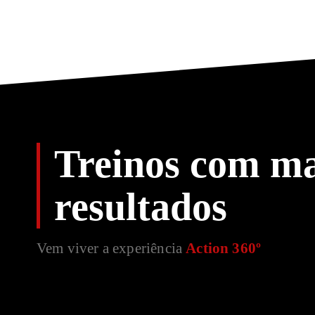
Treinos com ma
resultados
Vem viver a experiência
Action 360º