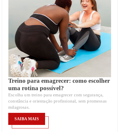
Treino para emagrecer: como escolher
uma rotina possível?
Escolha um treino para emagrecer com segurança,
constância e orientação profissional, sem promessas
milagrosas.
SAIBA MAIS
SAIBA MAIS