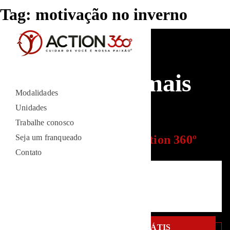
Tag:
motivação no inverno
Treinos com mais
Modalidades
resultados
Unidades
Trabalhe conosco
Seja um franqueado
Vem viver a experiência
Action 360º
Contato
AGENDE SUA
AULA GRÁTIS