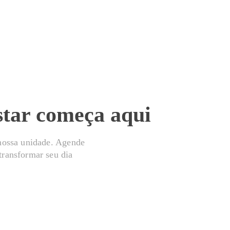
Modalidades
Unidades
Trabalhe conosco
Seja um franqueado
Contato
star começa aqui
 nossa unidade. Agende
transformar seu dia