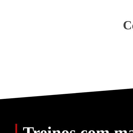
C
Treinos com ma