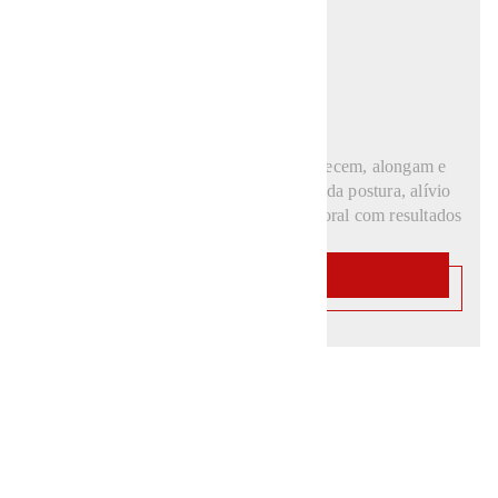
PILATES
Com movimentos controlados que fortalecem, alongam e
equilibram o corpo, você tem a melhora da postura, alívio
de dores e aumento da consciência corporal com resultados
visíveis na rotina.
SAIBA MAIS
SAIBA MAIS