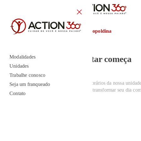
Home
//
Unidades
//
Vila Leopoldina
UNIDADE VILA LEOPOLDINA
Modalidades
Sua rotina de bem-estar começa
Unidades
aqui
Trabalhe conosco
Conheça as modalidades, estrutura e horários da nossa unidad
Seja um franqueado
experimente como a Action 360º pode transformar seu dia com
Contato
cuidado.
LOCALIZAÇÃO
da unidade