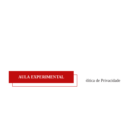
Pilates
Veja Também
Blog
Saiba Mais
Eventos
Trabalhe conosco
Seja um franqueado
AULA EXPERIMENTAL
© Action 360 - Todos os direitos reservados.
AULA EXPERIMENTAL
Política de Privacidade
Desenvolvido por