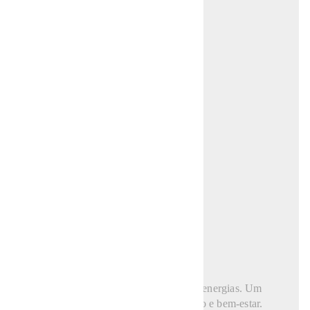
MASSAGEM
Relaxe, alivie tensões e recarregue suas energias. Um
cuidado que conecta você com equilíbrio e bem-estar.