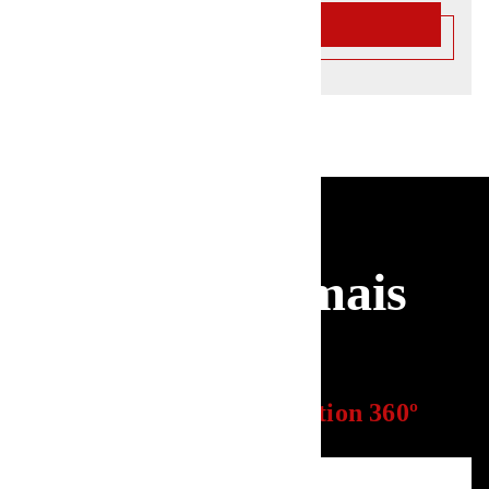
SAIBA MAIS
SAIBA MAIS
Treinos com mais
resultados
Vem viver a experiência
Action 360º