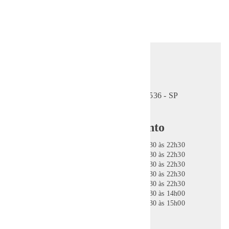
UNIDADE
VILA LEOPOLDINA
Avenida Imperatriz Leopoldina, 1536 - SP
Horários de funcionamento
Segunda-feira:
05h30 às 22h30
Terça-feira:
05h30 às 22h30
Quarta-feira:
05h30 às 22h30
Quinta-feira:
05h30 às 22h30
Sexta-feira:
05h30 às 22h30
Sábado:
07h30 às 14h00
Domingo/Feriado:
07h30 às 15h00